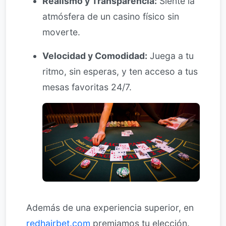
Realismo y Transparencia:
Siente la
atmósfera de un casino físico sin
moverte.
Velocidad y Comodidad:
Juega a tu
ritmo, sin esperas, y ten acceso a tus
mesas favoritas 24/7.
Además de una experiencia superior, en
redhairbet.com
premiamos tu elección.