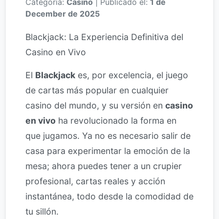
Categoría:
Casino
|
Publicado el:
1 de
December de 2025
Blackjack: La Experiencia Definitiva del
Casino en Vivo
El
Blackjack
es, por excelencia, el juego
de cartas más popular en cualquier
casino del mundo, y su versión en
casino
en vivo
ha revolucionado la forma en
que jugamos. Ya no es necesario salir de
casa para experimentar la emoción de la
mesa; ahora puedes tener a un crupier
profesional, cartas reales y acción
instantánea, todo desde la comodidad de
tu sillón.