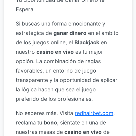
Espera
Si buscas una forma emocionante y
estratégica de
ganar dinero
en el ámbito
de los juegos online, el
Blackjack
en
nuestro
casino en vivo
es tu mejor
opción. La combinación de reglas
favorables, un entorno de juego
transparente y la oportunidad de aplicar
la lógica hacen que sea el juego
preferido de los profesionales.
No esperes más. Visita
redhairbet.com
,
reclama tu
bono
, siéntate en una de
nuestras mesas de
casino en vivo
de