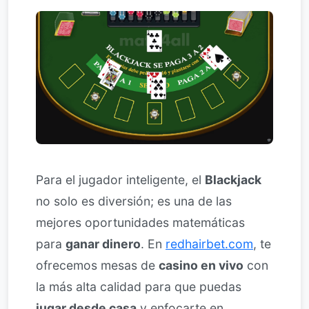
Para el jugador inteligente, el
Blackjack
no solo es diversión; es una de las
mejores oportunidades matemáticas
para
ganar dinero
. En
redhairbet.com
, te
ofrecemos mesas de
casino en vivo
con
la más alta calidad para que puedas
jugar desde casa
y enfocarte en